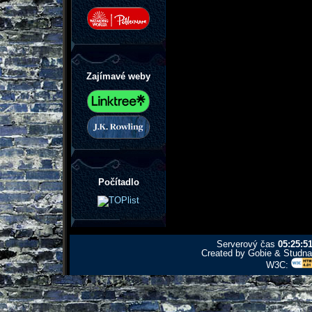
Zajímavé weby
Počítadlo
Serverový čas
05:25:5
Created by Gobie & Studna 
W3C: