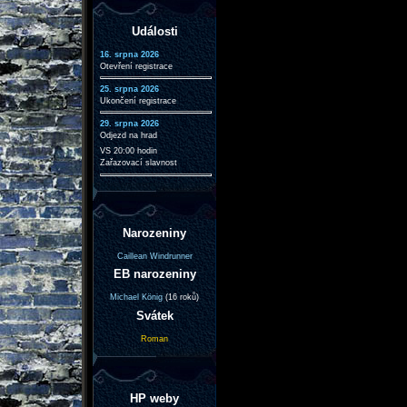
Události
16. srpna 2026
Otevření registrace
25. srpna 2026
Ukončení registrace
29. srpna 2026
Odjezd na hrad
VS 20:00 hodin
Zařazovací slavnost
Narozeniny
Caillean Windrunner
EB narozeniny
Michael König
(16 roků)
Svátek
Roman
HP weby