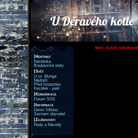
Není slušné nakukovat
Hostinec
Nástěnka
Bradavické slety
Svět
U sv. Munga
Nádraží
Před hospodou
Kecálek - park
Komunikace
Fórum SOS
Informace
Denní Věštec
Seznam obyvatel
Zajímavosti
Rady a Návody