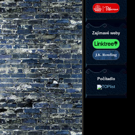
Zajímavé weby
Počítadlo