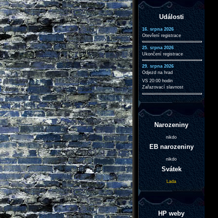
Události
16. srpna 2026
Otevření registrace
25. srpna 2026
Ukončení registrace
29. srpna 2026
Odjezd na hrad
VS 20:00 hodin
Zařazovací slavnost
Narozeniny
nikdo
EB narozeniny
nikdo
Svátek
Lada
HP weby