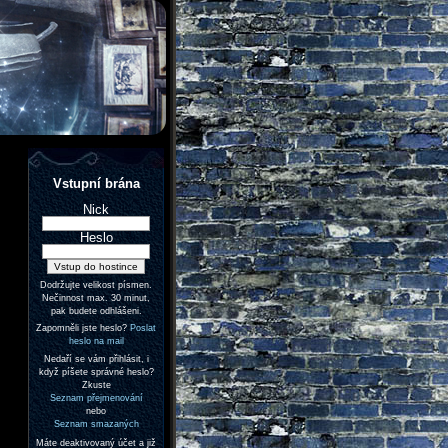
Vstupní brána
Nick
Heslo
Dodržujte velikost písmen.
Nečinnost max. 30 minut,
pak budete odhlášeni.
Zapomněli jste heslo?
Poslat
heslo na mail
Nedaří se vám přihlásit, i
když píšete správné heslo?
Zkuste
Seznam přejmenování
nebo
Seznam smazaných
Máte deaktivovaný účet a již