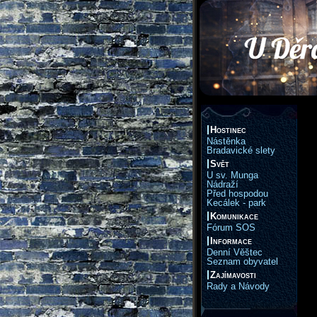
Hostinec
Nástěnka
Bradavické slety
Svět
U sv. Munga
Nádraží
Před hospodou
Kecálek - park
Komunikace
Fórum SOS
Informace
Denní Věštec
Seznam obyvatel
Zajímavosti
Rady a Návody