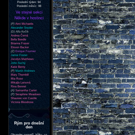
Poslední týden: 94
Poslední měsíc: 98
Ve stejné sekci
Někde v hostinci
(P)
Aimi Michaelis
Alexander Snyder
(D) Alfa Kečík
Andrea Černá
Bella Beedle
Brianna Fraser
Eloven Backer
(Z)
Enrique Fournier
Jamie Foster
Jocelyn Matthews
John Suchý
Katie Berny
(P)
Martin Andrews
Mary Thornhill
Mia Rose
Mikajla Larsová
Rina Bennet
(A)
Samantha Carter
(P)
Seraphine Meadows
Shaunee von Castile
Victoria Bloodrose
Rým pro dnešní
den
Olivander zaopatří, hůlku, co