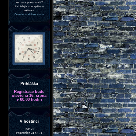
se máte právo vrátit?
Zažádejte si o zpětnou
aktivaci
Zažádat o aktivaci účtu
Přihláška
Registrace bude
otevřena 16. srpna
v 00.00 hodin
V hostinci
Teď: 21
Posledních 24 h.: 71