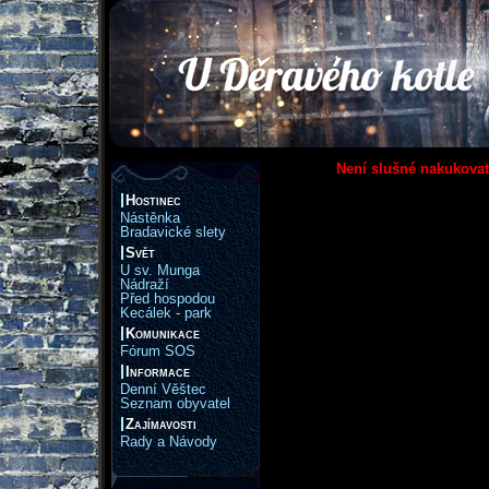
Není slušné nakukovat
Hostinec
Nástěnka
Bradavické slety
Svět
U sv. Munga
Nádraží
Před hospodou
Kecálek - park
Komunikace
Fórum SOS
Informace
Denní Věštec
Seznam obyvatel
Zajímavosti
Rady a Návody