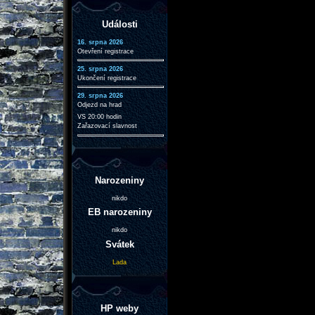
Události
16. srpna 2026
Otevření registrace
25. srpna 2026
Ukončení registrace
29. srpna 2026
Odjezd na hrad
VS 20:00 hodin
Zařazovací slavnost
Narozeniny
nikdo
EB narozeniny
nikdo
Svátek
Lada
HP weby